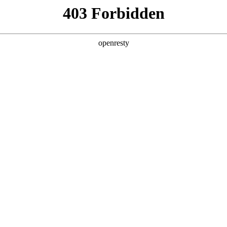
值，助力企业从效率优化跃向智能跃升，在数智浪潮中锚定进化方向。
皮书由星耀国际数码、德勤中国（Deloitte）与中国信息通信研究院（CAIC
，构建了从战略规划到技术落地的全周期指引体系，
提供系统性解决方案。
，而非站在模型演化的必经之路上，要即避免涉足可预见的、未来会被